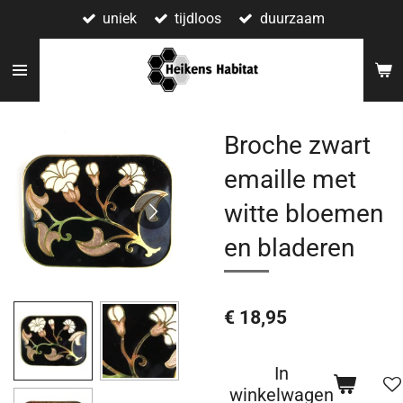
uniek
tijdloos
duurzaam
Ga
direct
naar
de
hoofdinhoud
Broche zwart
emaille met
witte bloemen
en bladeren
€ 18,95
In
winkelwagen