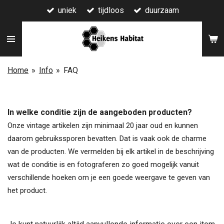
uniek
tijdloos
duurzaam
Ga
direct
naar
de
hoofdinhoud
Home
»
Info
»
FAQ
In welke conditie zijn de aangeboden producten?
Onze vintage artikelen zijn minimaal 20 jaar oud en kunnen
daarom gebruikssporen bevatten. Dat is vaak ook de charme
van de producten. We vermelden bij elk artikel in de beschrijving
wat de conditie is en fotograferen zo goed mogelijk vanuit
verschillende hoeken om je een goede weergave te geven van
het product.