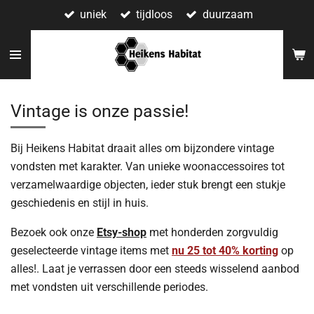
uniek
tijdloos
duurzaam
Ga
direct
naar
de
hoofdinhoud
Vintage is onze passie!
Bij Heikens Habitat draait alles om bijzondere vintage
vondsten met karakter. Van unieke woonaccessoires tot
verzamelwaardige objecten, ieder stuk brengt een stukje
geschiedenis en stijl in huis.
Bezoek ook onze
Etsy-shop
met honderden zorgvuldig
geselecteerde vintage items met
nu 25 tot 40% korting
op
alles!. Laat je verrassen door een steeds wisselend aanbod
met vondsten uit verschillende periodes.