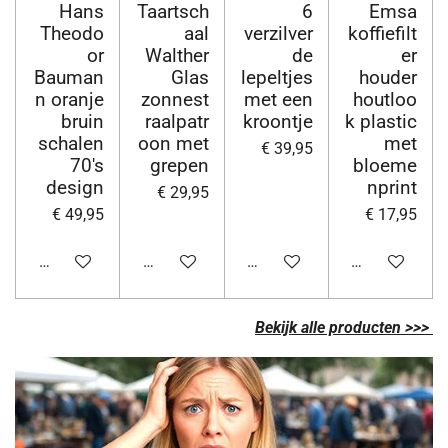
Hans
Taartsch
6
Emsa
Theodo
aal
verzilver
koffiefilt
or
Walther
de
er
Bauman
Glas
lepeltjes
houder
n oranje
zonnest
met een
houtloo
bruin
raalpatr
kroontje
k plastic
schalen
oon met
met
€ 39,95
70's
grepen
bloeme
design
nprint
€ 29,95
€ 49,95
€ 17,95
In winkelwagen
In winkelwagen
In winkelwagen
In winkelwag
Bek
ijk
alle producten >>>