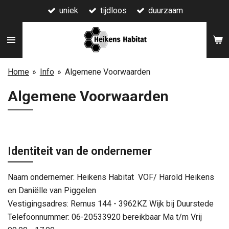
uniek
tijdloos
duurzaam
Ga
direct
naar
de
hoofdinhoud
Home
»
Info
»
Algemene Voorwaarden
Algemene Voorwaarden
Identiteit van de ondernemer
Naam ondernemer: Heikens Habitat VOF/ Harold Heikens
en Daniëlle van Piggelen
Vestigingsadres: Remus 144 - 3962KZ Wijk bij Duurstede
Telefoonnummer: 06-20533920 bereikbaar Ma t/m Vrij