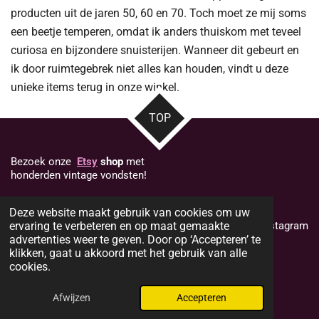
producten uit de jaren 50, 60 en 70. Toch moet ze mij soms
een beetje temperen, omdat ik anders thuiskom met teveel
curiosa en bijzondere snuisterijen. Wanneer dit gebeurt en
ik door ruimtegebrek niet alles kan houden, vindt u deze
unieke items terug in onze winkel.
TOP
Bezoek onze
Etsy
shop
met
honderden vintage vondsten!
Deze website maakt gebruik van cookies om uw
ervaring te verbeteren en op maat gemaakte
Volg ons op Instagram
advertenties weer te geven. Door op ‘Accepteren’ te
klikken, gaat u akkoord met het gebruik van alle
cookies.
I
n
© 2024 - 2026 Heikens Habitat
Afwijzen
Accepteren
s
t