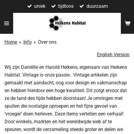
uniek
tijdloos
duurzaam
Ga
direct
naar
de
hoofdinhoud
Home
»
Info
»
Over ons
English Version
Wij zijn Daniëlle en Harold Heikens, eigenaars van Heikens
Habitat. Vintage is onze passie. Vintage artikelen zijn
gemaakt met aandacht, oog voor design en vakmanschap
en hebben hierdoor een hoge kwaliteit. Dit zorgt ervoor dat
ze de tand des tijds hebben doorstaan! Je omringen met
spullen die nostalgie oproepen en het fijne gevoel van
‘vroeger’ doen herleven. Deze items vertellen een verhaal!
Door winkels, markten en het wereldwijde web af te
speuren, wordt de verzameling steeds groter en delen we