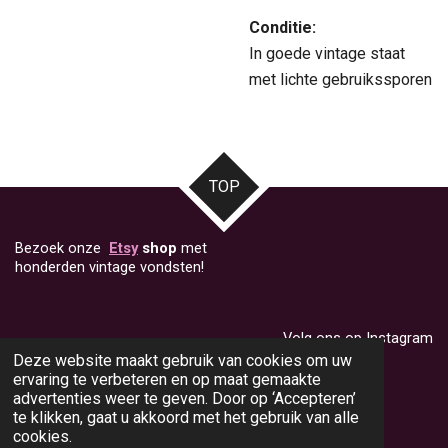
Conditie:
In goede vintage staat
met lichte gebruikssporen
TOP
Bezoek onze
Etsy
shop
met
honderden vintage vondsten!
Volg ons op Instagram
Deze website maakt gebruik van cookies om uw
ervaring te verbeteren en op maat gemaakte
advertenties weer te geven. Door op ‘Accepteren’
I
te klikken, gaat u akkoord met het gebruik van alle
n
© 2024 - 2026 Heikens Habitat
cookies.