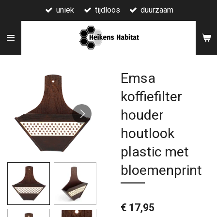
uniek
tijdloos
duurzaam
Ga
direct
naar
de
hoofdinhoud
Emsa
koffiefilter
houder
houtlook
plastic met
bloemenprint
€ 17,95