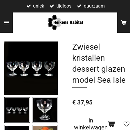
uniek
tijdloos
duurzaam
Ga
direct
naar
de
hoofdinhoud
Zwiesel
kristallen
dessert glazen
model Sea Isle
€ 37,95
In
winkelwagen