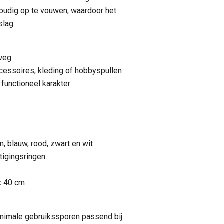
voudig op te vouwen, waardoor het
slag.
weg
ccessoires, kleding of hobbyspullen
functioneel karakter
en, blauw, rood, zwart en wit
tigingsringen
x 40 cm
minimale gebruikssporen passend bij