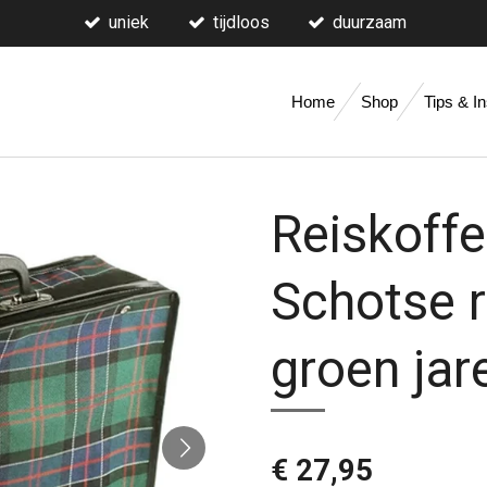
uniek
tijdloos
duurzaam
Home
Shop
Tips & In
Reiskoffe
Schotse r
groen jar
€ 27,95