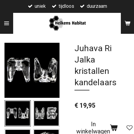
uniek
tijdloos
duurzaam
Ga
direct
naar
de
hoofdinhoud
Juhava Ri
Jalka
kristallen
kandelaars
€ 19,95
In
winkelwagen