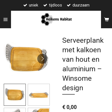
uniek
tijdloos
duurzaam
Ga
direct
naar
de
hoofdinhoud
Serveerplank
met kalkoen
van hout en
aluminium –
Winsome
design
€ 0,00